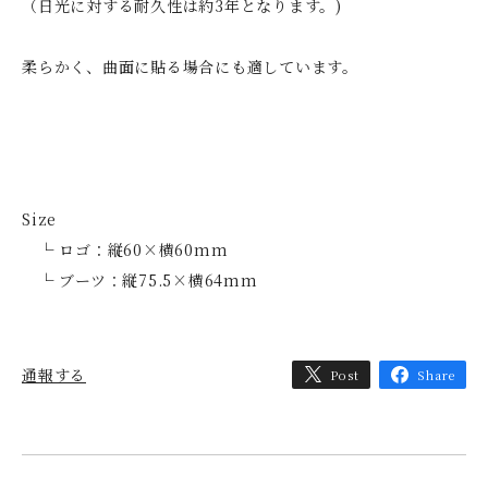
（日光に対する耐久性は約3年となります。)
柔らかく、曲面に貼る場合にも適しています。
Size
└ ロゴ：縦60×横60mm
└ ブーツ：縦75.5×横64mm
通報する
Post
Share